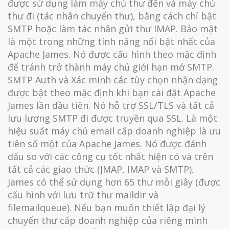
được sử dụng làm máy chủ thư đến và máy chủ
thư đi (tác nhân chuyển thư), bằng cách chỉ bật
SMTP hoặc làm tác nhân gửi thư IMAP. Bảo mật
là một trong những tính năng nổi bật nhất của
Apache James. Nó được cấu hình theo mặc định
để tránh trở thành máy chủ giới hạn mở SMTP.
SMTP Auth và Xác minh các tùy chọn nhận dạng
được bật theo mặc định khi bạn cài đặt Apache
James lần đầu tiên. Nó hỗ trợ SSL/TLS và tất cả
lưu lượng SMTP đi được truyền qua SSL. Là một
hiệu suất máy chủ email cấp doanh nghiệp là ưu
tiên số một của Apache James. Nó được đánh
dấu so với các công cụ tốt nhất hiện có và trên
tất cả các giao thức (JMAP, IMAP và SMTP).
James có thể sử dụng hơn 65 thư mỗi giây (được
cấu hình với lưu trữ thư maildir và
filemailqueue). Nếu bạn muốn thiết lập đại lý
chuyển thư cấp doanh nghiệp của riêng mình